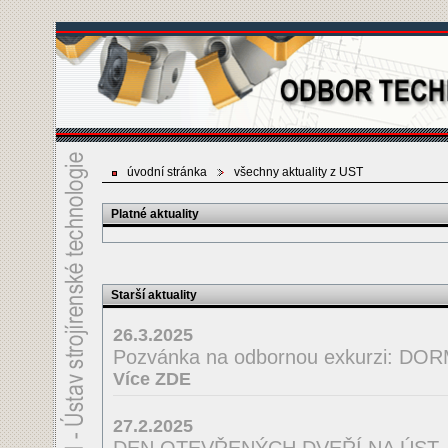
úvodní stránka
všechny aktuality z UST
Platné aktuality
Starší aktuality
26.3.2025
Pozvánka na odbornou exkurzi: D
Více ZDE
27.2.2025