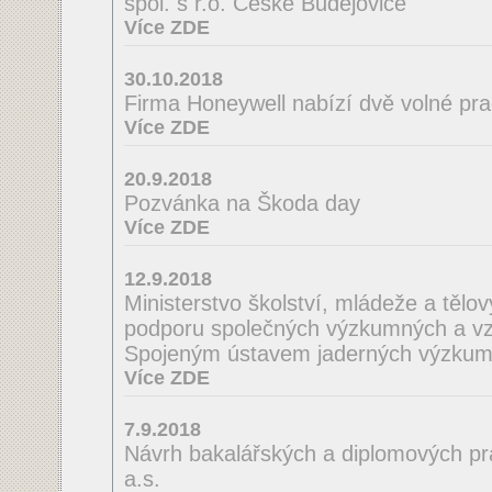
spol. s r.o. České Budějovice
Více ZDE
30.10.2018
Firma Honeywell nabízí dvě volné pra
Více ZDE
20.9.2018
Pozvánka na Škoda day
Více ZDE
12.9.2018
Ministerstvo školství, mládeže a tělo
podporu společných výzkumných a vzd
Spojeným ústavem jaderných výzkum
Více ZDE
7.9.2018
Návrh bakalářských a diplomových pra
a.s.