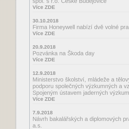
spol. s r.o. České Budějovice
Více ZDE
30.10.2018
Firma Honeywell nabízí dvě volné pra
Více ZDE
20.9.2018
Pozvánka na Škoda day
Více ZDE
12.9.2018
Ministerstvo školství, mládeže a tělo
podporu společných výzkumných a vzd
Spojeným ústavem jaderných výzkum
Více ZDE
7.9.2018
Návrh bakalářských a diplomových pra
a.s.