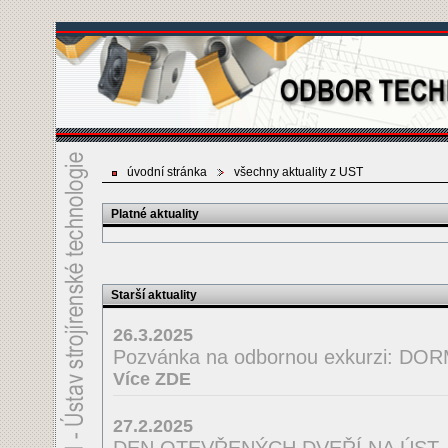
úvodní stránka
všechny aktuality z UST
Platné aktuality
Starší aktuality
26.3.2025
Pozvánka na odbornou exkurzi: D
Více ZDE
27.2.2025