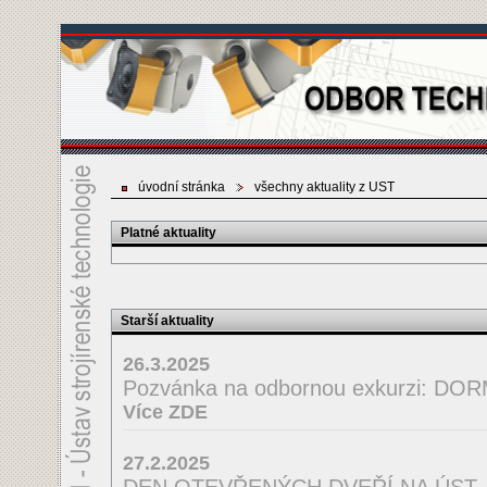
úvodní stránka
všechny aktuality z UST
Platné aktuality
Starší aktuality
26.3.2025
Pozvánka na odbornou exkurzi: D
Více ZDE
27.2.2025