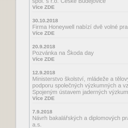
spol. s r.o. České Budějovice
Více ZDE
30.10.2018
Firma Honeywell nabízí dvě volné pra
Více ZDE
20.9.2018
Pozvánka na Škoda day
Více ZDE
12.9.2018
Ministerstvo školství, mládeže a tělo
podporu společných výzkumných a vzd
Spojeným ústavem jaderných výzkum
Více ZDE
7.9.2018
Návrh bakalářských a diplomových pra
a.s.