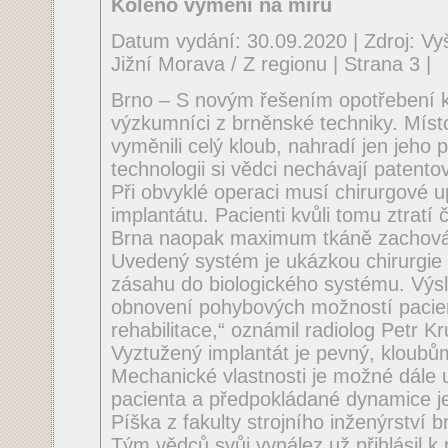
Koleno vymění na míru
Datum vydání: 30.09.2020 | Zdroj: Vy
Jižní Morava / Z regionu | Strana 3 |
Brno – S novým řešením opotřebení k
výzkumníci z brněnské techniky. Místo
vyměnili celý kloub, nahradí jen jeho
technologii si vědci nechávají patento
Při obvyklé operaci musí chirurgové u
implantátu. Pacienti kvůli tomu ztratí 
Brna naopak maximum tkáně zachová
Uvedený systém je ukázkou chirurgie 
zásahu do biologického systému. Výs
obnovení pohybových možností pacien
rehabilitace,“ oznámil radiolog Petr K
Vyztužený implantát je pevný, kloubů
Mechanické vlastnosti je možné dále 
pacienta a předpokládané dynamice jeh
Píška z fakulty strojního inženýrství 
Tým vědců svůj vynález už přihlásil k 