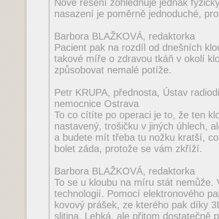
Nové řešení zohledňuje jednak fyzický 
nasazení je poměrně jednoduché, proto
Barbora BLAŽKOVÁ, redaktorka
Pacient pak na rozdíl od dnešních kl
takové míře o zdravou tkáň v okolí k
způsobovat nemalé potíže.
Petr KRUPA, přednosta, Ústav radiodi
nemocnice Ostrava
To co cítíte po operaci je to, že ten kl
nastavený, trošičku v jiných úhlech, al
a budete mít třeba tu nožku kratší, 
bolet záda, protože se vám zkříží.
Barbora BLAŽKOVÁ, redaktorka
To se u kloubu na míru stát nemůže. 
technologií. Pomocí elektronového pa
kovový prášek, ze kterého pak díky 3D
slitina. Lehká, ale přitom dostatečně 