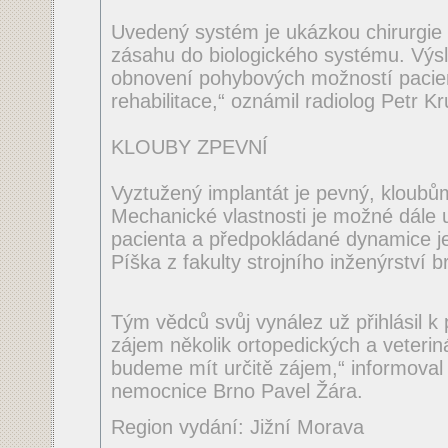
Uvedený systém je ukázkou chirurgie 
zásahu do biologického systému. Výs
obnovení pohybových možností pacien
rehabilitace,“ oznámil radiolog Petr K
KLOUBY ZPEVNÍ
Vyztužený implantát je pevný, kloubů
Mechanické vlastnosti je možné dále 
pacienta a předpokládané dynamice jeh
Píška z fakulty strojního inženýrství 
Tým vědců svůj vynález už přihlásil k 
zájem několik ortopedických a veteriná
budeme mít určitě zájem,“ informoval 
nemocnice Brno Pavel Žára.
Region vydání: Jižní Morava