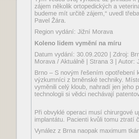
zájem několik ortopedických a veteriná
budeme mít určitě zájem,“ uvedl třeb
Pavel Žára.
Region vydání: Jižní Morava
Koleno lidem vymění na míru
Datum vydání: 30.09.2020 | Zdroj: Brn
Morava / Aktuálně | Strana 3 | Aut
Brno – S novým řešením opotřebení k
výzkumníci z brněnské techniky. Místo
vyměnili celý kloub, nahradí jen jeho
technologii si vědci nechávají patento
Při obvyklé operaci musí chirurgové u
implantátu. Pacienti kvůli tomu ztratí 
Vynález z Brna naopak maximum tká