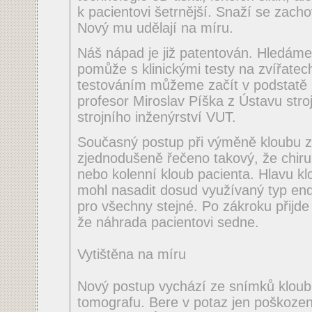
k pacientovi šetrnější. Snaží se zacho
Nový mu udělají na míru.
Náš nápad je již patentován. Hledám
pomůže s klinickými testy na zvířatech
testováním můžeme začít v podstatě i
profesor Miroslav Píška z Ústavu stro
strojního inženýrství VUT.
Současný postup při výměně kloubu z
zjednodušeně řečeno takový, že chirur
nebo kolenní kloub pacienta. Hlavu kl
mohl nasadit dosud využívaný typ end
pro všechny stejné. Po zákroku přijde r
že náhrada pacientovi sedne.
Vytištěna na míru
Nový postup vychází ze snímků klou
tomografu. Bere v potaz jen poškoze