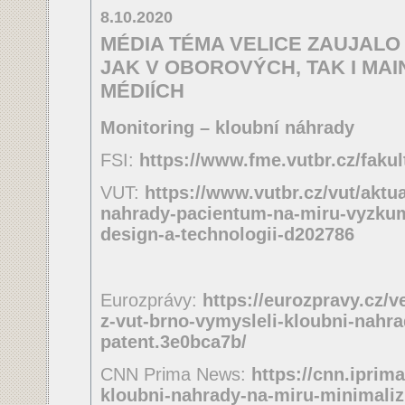
8.10.2020
MÉDIA TÉMA VELICE ZAUJALO
JAK V OBOROVÝCH, TAK I M
MÉDIÍCH
Monitoring – kloubní náhrady
FSI:
https://www.fme.vutbr.cz/fakul
VUT:
https://www.vutbr.cz/vut/aktua
nahrady-pacientum-na-miru-vyzkumn
design-a-technologii-d202786
Eurozprávy:
https://eurozpravy.cz/v
z-vut-brno-vymysleli-kloubni-nahra
patent.3e0bca7b/
CNN Prima News:
https://cnn.iprim
kloubni-nahrady-na-miru-minimaliz