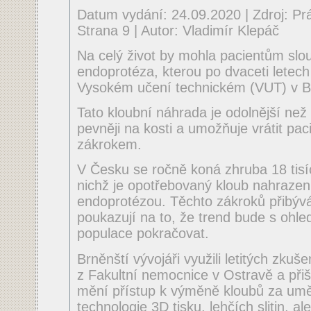
Datum vydání: 24.09.2020 | Zdroj: Prá
Strana 9 | Autor: Vladimír Klepáč
Na celý život by mohla pacientům slou
endoprotéza, kterou po dvaceti letech
Vysokém učení technickém (VUT) v B
Tato kloubní náhrada je odolnější než
pevněji na kosti a umožňuje vrátit pac
zákrokem.
V Česku se ročně koná zhruba 18 tisíc
nichž je opotřebovaný kloub nahraze
endoprotézou. Těchto zákroků přibývá
poukazují na to, že trend bude s ohle
populace pokračovat.
Brněnští vývojáři využili letitých zkuš
z Fakultní nemocnice v Ostravě a přiš
mění přístup k výměně kloubů za uměl
technologie 3D tisku, lehčích slitin, ale