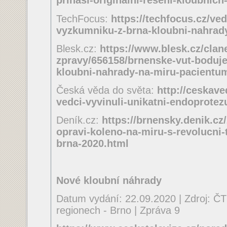
prinasi-originalni-reseni-kloubnic
TechFocus:
https://techfocus.cz/ve
vyzkumniku-z-brna-kloubni-nahrad
Blesk.cz:
https://www.blesk.cz/clan
zpravy/656158/brnenske-vut-boduje
kloubni-nahrady-na-miru-pacientum
Česká věda do světa:
http://ceskave
vedci-vyvinuli-unikatni-endoprotez
Deník.cz:
https://brnensky.denik.cz
opravi-koleno-na-miru-s-revolucni-t
brna-2020.html
Nové kloubní náhrady
Datum vydání: 22.09.2020 | Zdroj: ČT 
regionech - Brno | Zpráva 9