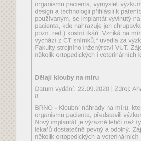
organismu pacienta, vymysleli výzkum
design a technologii přihlásili k paten
používaným, se implantát vyvinutý na
pacienta, kde nahrazuje jen chrupavk
pozn. red.) kostní tkáň. Vzniká na mí
vychází z CT snímků,“ uvedla za výz
Fakulty strojního inženýrství VUT. Záj
několik ortopedických i veterinárních kl
Dělají klouby na míru
Datum vydání: 22.09.2020 | Zdroj: Aha
8
BRNO - Kloubní náhrady na míru, kter
organismu pacienta, představili výzk
Nový implantát je výrazně lehčí než t
lékařů dostatečně pevný a odolný. Záj
několik ortopedických a veterinárních k