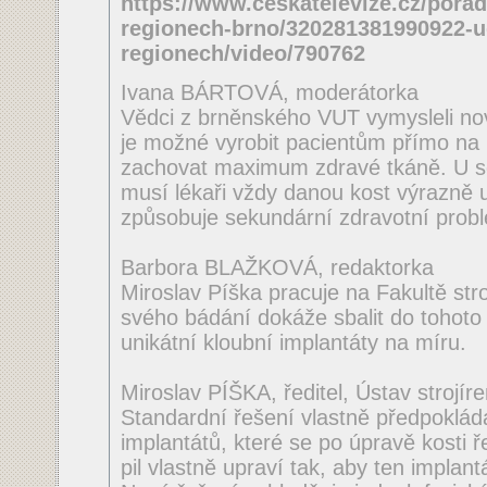
https://www.ceskatelevize.cz/porad
regionech-brno/320281381990922-ud
regionech/video/790762
Ivana BÁRTOVÁ, moderátorka
Vědci z brněnského VUT vymysleli no
je možné vyrobit pacientům přímo na
zachovat maximum zdravé tkáně. U so
musí lékaři vždy danou kost výrazně 
způsobuje sekundární zdravotní prob
Barbora BLAŽKOVÁ, redaktorka
Miroslav Píška pracuje na Fakultě stro
svého bádání dokáže sbalit do tohoto 
unikátní kloubní implantáty na míru.
Miroslav PÍŠKA, ředitel, Ústav strojí
Standardní řešení vlastně předpoklád
implantátů, které se po úpravě kosti 
pil vlastně upraví tak, aby ten implant