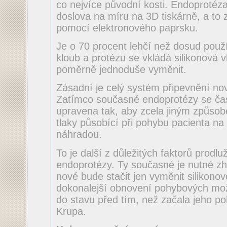
co nejvíce původní kosti. Endoprotéz
doslova na míru na 3D tiskárně, a to z
pomocí elektronového paprsku.
Je o 70 procent lehčí než dosud použ
kloub a protézu se vkládá silikonová v
poměrně jednoduše vyměnit.
Zásadní je celý systém připevnění no
Zatímco současné endoprotézy se čas
upravena tak, aby zcela jiným způsobe
tlaky působící při pohybu pacienta na
náhradou.
To je další z důležitých faktorů prodlu
endoprotézy. Ty současné je nutné zh
nové bude stačit jen vyměnit silikon
dokonalejší obnovení pohybových možno
do stavu před tím, než začala jeho p
Krupa.