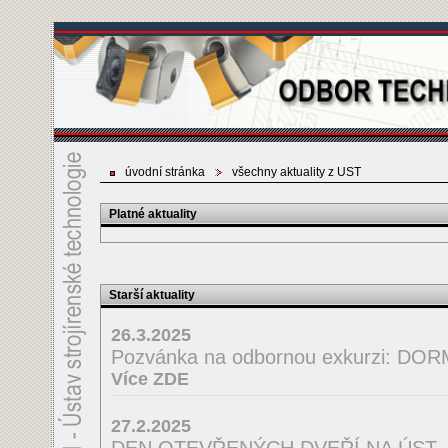
úvodní stránka
všechny aktuality z UST
Platné aktuality
Starší aktuality
26.3.2025
Pozvánka na odbornou exkurzi: D
Více ZDE
27.2.2025