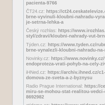
pacienta-9766
ČT24.cz:
https://ct24.ceskatelevize
brne-vyvinuli-kloubni-nahradu-vyr
je-setrna-lehka-a
Český rozhlas:
https://www.irozhlas.
styl/zdravi/kloubni-nahrady-vut-b
Týden.cz:
https://www.tyden.cz/rub
brne-vynalezli-kloubni-nahradu-na
Novinky.cz:
https://www.novinky.cz/
endoproteza-vrati-pohyb-na-cely-z
iHNed.cz:
https://archiv.ihned.cz/c
domova-ze-sveta-a-z-byznysu
Radio Prague International:
https://c
miru-se-mohou-stat-realitou-vedci-c
8692982