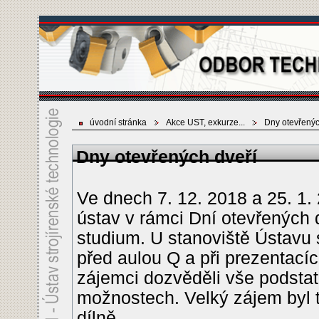
úvodní stránka
Akce UST, exkurze...
Dny otevřenýc
Dny otevřených dveří
Ve dnech 7. 12. 2018 a 25. 1. 
ústav v rámci Dní otevřených
studium. U stanoviště Ústavu 
před aulou Q a při prezentací
zájemci dozvěděli vše podstat
možnostech. Velký zájem byl t
dílně.