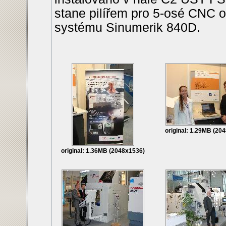
stane pilířem pro 5-osé CNC 
systému Sinumerik 840D.
original: 1.29MB (20
original: 1.36MB (2048x1536)