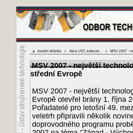
úvodní stránka
Akce UST, exkurze...
MSV 2007 - nej
MSV 2007 - největší technolo
střední Evropě
MSV 2007 - největší technolog
Evropě otevřel brány 1. října 
Pořadatelé pro letošní 49. mez
veletrh připravili několik novi
doprovodného programu prob
2007 na téma "Západ - Východ: