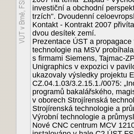
investiční a obchodní perspek
trzích". Dvoudenní celoevrops
Kontakt - Kontrakt 2007 přivít
dvou desítek zemí.
Prezentace ÚST a propagace v
technologie na MSV probíhala 
s firmami Siemens, Tajmac-ZPS
Unigraphics v expozici v pavil
ukazovaly výsledky projektu 
CZ.04.1.03/3.2.15.1./0075: „In
programů bakalářského, magi
v oborech Strojírenská technol
Strojírenská technologie a p
Výrobní technologie a průmy
Nové CNC centrum MCV 1210
instalováno v hale C2 ÚST FS