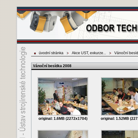
úvodní stránka
Akce UST, exkurze...
Vánoční besí
Vánoční besídka 2008
original: 1.6MB (2272x1704)
original: 1.52MB (22