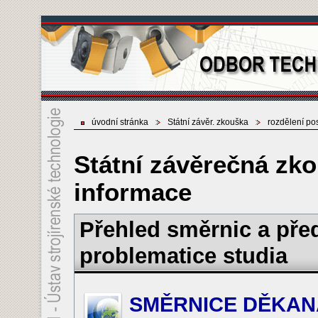
úvodní stránka
Státní závěr. zkouška
rozdělení po
Státní závěrečná zko
informace
Přehled směrnic a pře
problematice studia
SMĚRNICE DĚKANA