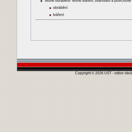
Teorie obrábění/ Teorie tváření, svařování a povrchové
obrábění
tváření
Copyright © 2026 UST - odbor obráb