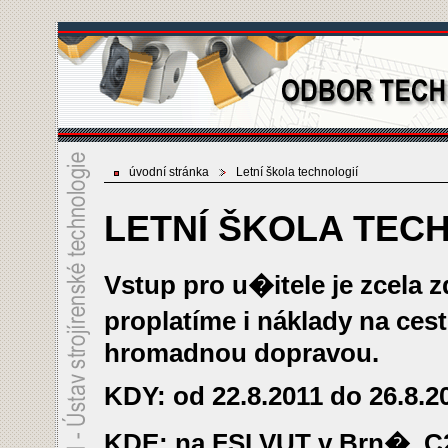
úvodní stránka
Letní škola technologií
LETNÍ ŠKOLA TEC
Vstup pro u�itele je zcela
proplatíme i náklady na ce
hromadnou dopravou.
KDY: od 22.8.2011 do 26.8.2
KDE: na FSI VUT v Brn�, C