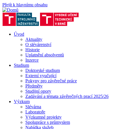
Přejít k hlavnímu obsahu
Úvod
Aktuality
O slévárenství
Historie
Uplatnění absolventů
Inzerce
Studium
Doktorské studium
Externí vyučující
Pokyny pro závěrečné práce
Předměty
Studijní opory
Zadávání a témata závěrečných prací 2025/26
Výzkum
Slévárna
Laboratoře
Výzkumné projekty
Spolupráce s průmyslem
Nabídka služeb