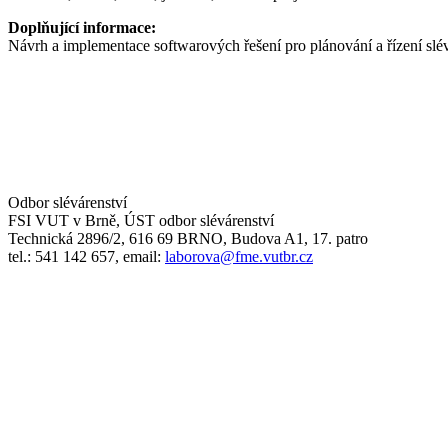
Doplňující informace:
Návrh a implementace softwarových řešení pro plánování a řízení slév
Odbor slévárenství
FSI VUT v Brně, ÚST odbor slévárenství
Technická 2896/2, 616 69 BRNO, Budova A1, 17. patro
tel.: 541 142 657, email:
laborova@fme.vutbr.cz