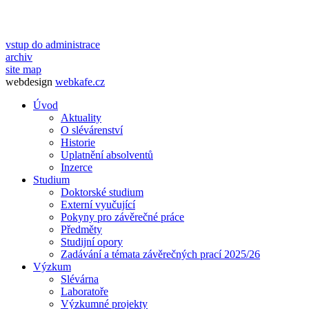
vstup do administrace
archiv
site map
webdesign
webkafe.cz
Úvod
Aktuality
O slévárenství
Historie
Uplatnění absolventů
Inzerce
Studium
Doktorské studium
Externí vyučující
Pokyny pro závěrečné práce
Předměty
Studijní opory
Zadávání a témata závěrečných prací 2025/26
Výzkum
Slévárna
Laboratoře
Výzkumné projekty