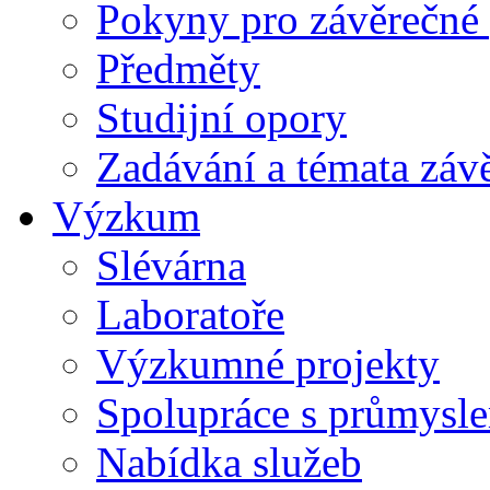
Pokyny pro závěrečné 
Předměty
Studijní opory
Zadávání a témata záv
Výzkum
Slévárna
Laboratoře
Výzkumné projekty
Spolupráce s průmysl
Nabídka služeb