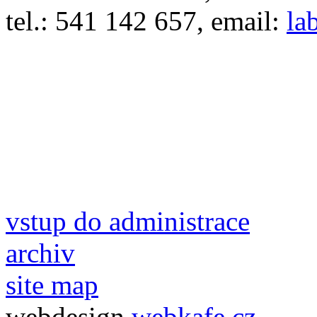
tel.: 541 142 657, email:
la
vstup do administrace
archiv
site map
webdesign
webkafe.cz