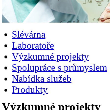
Slévárna
Laboratoře
Výzkumné projekty
Spolupráce s průmyslem
Nabídka služeb
Produkty
Výzkumné projekty