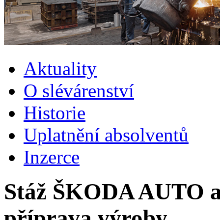
Aktuality
O slévárenství
Historie
Uplatnění absolventů
Inzerce
Stáž ŠKODA AUTO a.s
příprava výroby