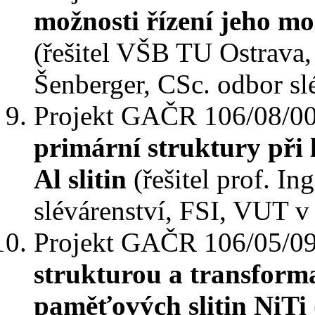
možnosti řízení jeho mor
(řešitel VŠB TU Ostrava, 
Šenberger, CSc. odbor sl
Projekt GAČR 106/08/00
primární struktury při l
Al slitin
(řešitel prof. In
slévárenství, FSI, VUT v
Projekt GAČR 106/05/09
strukturou a transfor
paměťových slitin NiTi