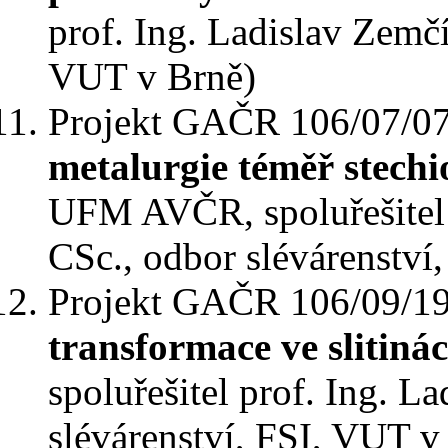
prof. Ing. Ladislav Zemčí
VUT v Brně)
Projekt GAČR 106/07/0
metalurgie téměř stechi
UFM AVČR, spoluřešitel 
CSc., odbor slévárenství
Projekt GAČR 106/09/1
transformace ve slitiná
spoluřešitel prof. Ing. L
slévárenství, FSI, VUT v