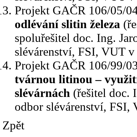
Projekt GAČR 106/05/0
odlévání slitin železa
(ře
spoluřešitel doc. Ing. Ja
slévárenství, FSI, VUT v
Projekt GAČR 106/99/0
tvárnou litinou – využi
slévárnách
(řešitel doc. 
odbor slévárenství, FSI,
Zpět