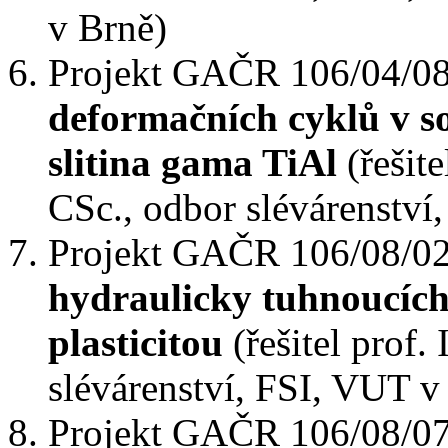
v Brně)
Projekt GAČR 106/04/0
deformačních cyklů v s
slitina gama TiAl
(řešite
CSc., odbor slévárenství
Projekt GAČR 106/08/0
hydraulicky tuhnoucíc
plasticitou
(řešitel prof.
slévárenství, FSI, VUT v
Projekt GAČR 106/08/0