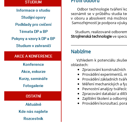
Profil odboru
STUDIUM
Odbor technologie tváření kovů
Informace o studiu
seznámit se v průběhu studia teo
Studijní opory
v oboru a absolvent má možnost z
Samozřejmostí je podpora výuky v
Podklady pro cvičení
Témata DP a BP
Studium, realizované odborem te
Strojírenská technologie
ve specia
Pokyny a vzory k DP a BP
Studium v zahraničí
Nabízíme
AKCE A KONFERENCE
Vzhledem k potenciálu zkušenýc
Konference
oblastech:
Zpracování konstrukčních a
Akce, exkurze
Provádění experimentů, mě
Kurzy, semináře
Provádění základních tvářec
Měření mechanických a fyzi
Fotogalerie
Pevnostní analýzy tvářecí
Zpracování databází a dílč
OSTATNÍ
Zajištění školení a odborn
Provádění konzultací, pora
Aktuálně
Kde nás najdete
Rozcestník