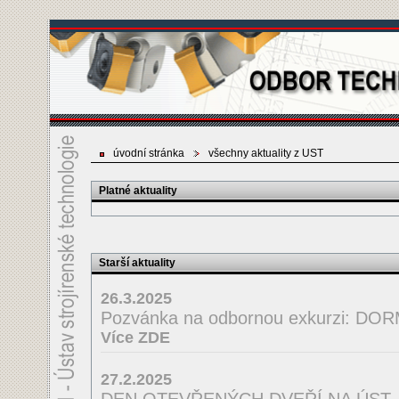
úvodní stránka
všechny aktuality z UST
Platné aktuality
Starší aktuality
26.3.2025
Pozvánka na odbornou exkurzi: D
Více ZDE
27.2.2025