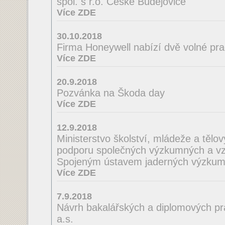
spol. s r.o. České Budějovice
Více ZDE
30.10.2018
Firma Honeywell nabízí dvě volné pra
Více ZDE
20.9.2018
Pozvánka na Škoda day
Více ZDE
12.9.2018
Ministerstvo školství, mládeže a tělo
podporu společných výzkumných a vzd
Spojeným ústavem jaderných výzkum
Více ZDE
7.9.2018
Návrh bakalářských a diplomových pra
a.s.