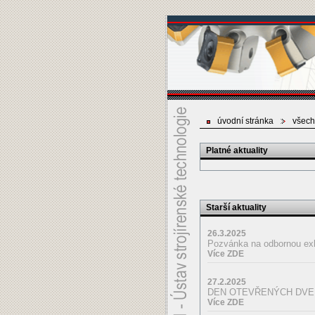
úvodní stránka
všech
Platné aktuality
Starší aktuality
26.3.2025
Pozvánka na odbornou 
Více ZDE
27.2.2025
DEN OTEVŘENÝCH DVEŘ
Více ZDE