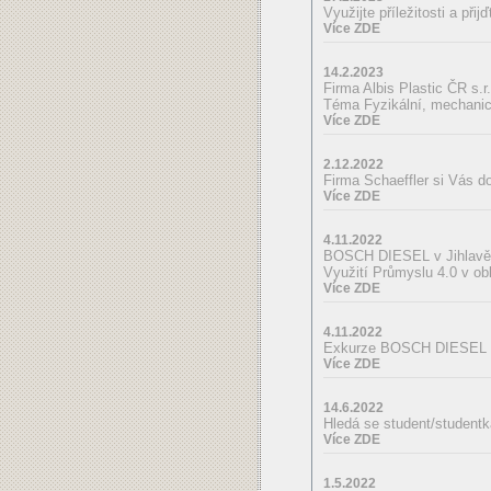
Využijte příležitosti a 
Více ZDE
14.2.2023
Firma Albis Plastic ČR s.
Téma Fyzikální, mechanick
Více ZDE
2.12.2022
Firma Schaeffler si Vás d
Více ZDE
4.11.2022
BOSCH DIESEL v Jihlavě s
Využití Průmyslu 4.0 v obl
Více ZDE
4.11.2022
Exkurze BOSCH DIESEL s.r
Více ZDE
14.6.2022
Hledá se student/studentk
Více ZDE
1.5.2022