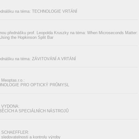
řednášku na téma: TECHNOLOGIE VRTÁNÍ
rnou přednášku prof. Leopolda Kruszky na téma: When Microseconds Matter:
Using the Hopkinson Split Bar
řednášku na téma: ZÁVITOVÁNÍ A VRTÁNÍ
Meoptas.r.o.:
HNOLOGIE PRO OPTICKÝ PRŮMYSL
my VYDONA:
ĚCÍCH A SPECIÁLNÍCH NÁSTROJŮ
my SCHAEFFLER:
ledovatelnosti a kontroly výroby