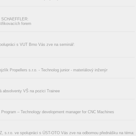
my SCHAEFFLER:
třikovacích forem
polupráci s VUT Brno Vás zve na seminář:
zlík Propellers s.r.o. - Technolog junior - materiálový inženýr
absolventy VŠ na pozici Trainee
 Program – Technology development manager for CNC Machines
 s.r.o. ve spolupráci s ÚST-OTO Vás zve na odbornou přednášku na téma: