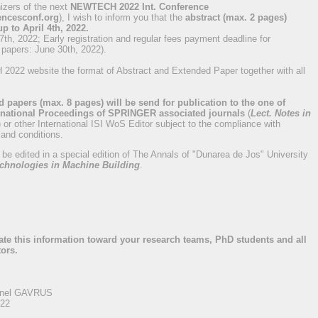
izers of the next
NEWTECH 2022 Int. Conference
encesconf.org
), I wish to inform you that the
abstract (max. 2 pages)
p to April 4th, 2022.
h, 2022; Early registration and regular fees payment deadline for
 papers: June 30th, 2022).
022 website the format of Abstract and Extended Paper together with all
d papers (max. 8 pages) will be send for publication to the one of
rnational Proceedings of SPRINGER associated journals
(
Lect. Notes in
) or other International ISI WoS Editor subject to the compliance with
 and conditions.
l be edited in a special edition of The Annals of "Dunarea de Jos" University
echnologies in Machine Building
.
e this information toward your research teams, PhD students and all
tors.
dinel GAVRUS
22