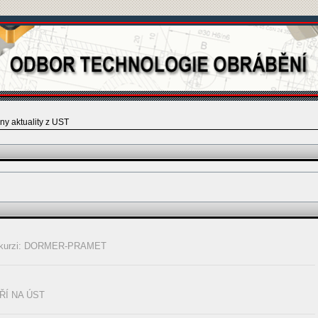
ny aktuality z UST
exkurzi: DORMER-PRAMET
Í NA ÚST