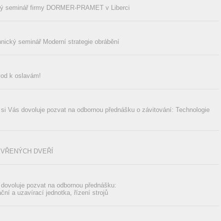
ký seminář firmy DORMER-PRAMET v Liberci
nický seminář Moderní strategie obrábění
od k oslavám!
Vás dovoluje pozvat na odbornou přednášku o závitování: Technologie
EVŘENÝCH DVEŘÍ
ovoluje pozvat na odbornou přednášku:
ační a uzavírací jednotka, řízení strojů