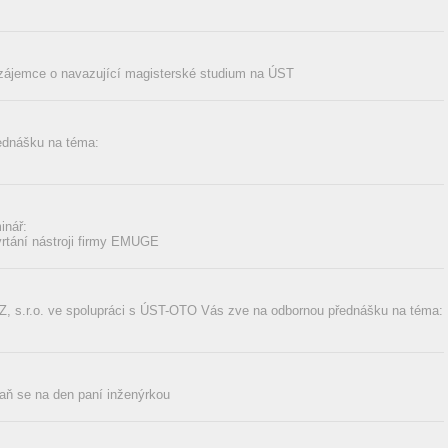
 zájemce o navazující magisterské studium na ÚST
ednášku na téma:
inář:
vrtání nástroji firmy EMUGE
 s.r.o. ve spolupráci s ÚST-OTO Vás zve na odbornou přednášku na téma:
aň se na den paní inženýrkou