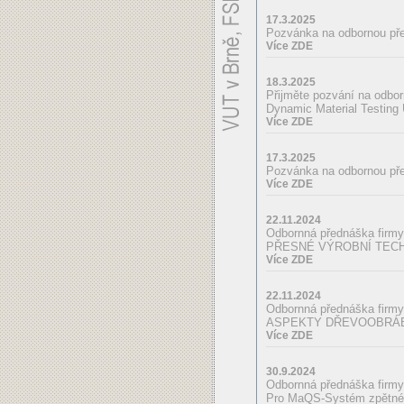
17.3.2025
Pozvánka na odbornou p
Více ZDE
18.3.2025
Přijměte pozvání na odbo
Dynamic Material Testing 
Více ZDE
17.3.2025
Pozvánka na odbornou p
Více ZDE
22.11.2024
Odbornná přednáška firmy 
PŘESNÉ VÝROBNÍ TEC
Více ZDE
22.11.2024
Odbornná přednáška fir
ASPEKTY DŘEVOOBRÁB
Více ZDE
30.9.2024
Odbornná přednáška fir
Pro MaQS-Systém zpětné s