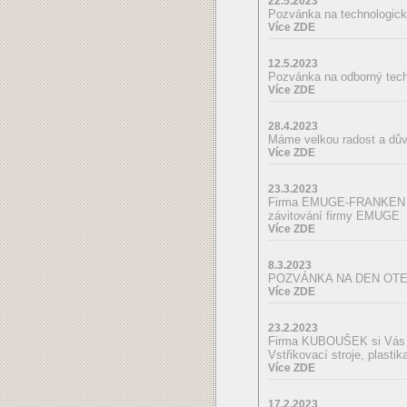
22.5.2023
Pozvánka na technologic
Více ZDE
12.5.2023
Pozvánka na odborný tech
Více ZDE
28.4.2023
Máme velkou radost a dův
Více ZDE
23.3.2023
Firma EMUGE-FRANKEN si 
závitování firmy EMUGE
Více ZDE
8.3.2023
POZVÁNKA NA DEN OT
Více ZDE
23.2.2023
Firma KUBOUŠEK si Vás d
Vstřikovací stroje, plastik
Více ZDE
17.2.2023