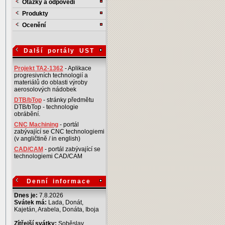
Otázky a odpovědi
Produkty
Ocenění
Další portály UST
Projekt TA2-1362
- Aplikace
progresivních technologií a
materiálů do oblasti výroby
aerosolových nádobek
DTB/bTop
- stránky předmětu
DTB/bTop - technologie
obrábění.
CNC Machining
- portál
zabývající se CNC technologiemi
(v angličtině / in english)
CAD/CAM
- portál zabývající se
technologiemi CAD/CAM
Denní informace
Dnes je:
7.8.2026
Svátek má:
Lada, Donát,
Kajetán, Arabela, Donáta, Iboja
Zítřejší svátky:
Soběslav,