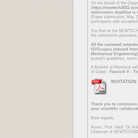
On the behalf of the Organ
(
https://newtech2022.sci
submission deadline is u
(Paper submission: May 27t
participants with accepted
You find on the NEWTECH 2
the submission procedure.
All the reviewed extende
ISI/Scopus indexed Inte
Mechanical Engieenring
journal's guidelines, terms
A Booklet of Abstracts wil
of Galati -
Fascicle V - T
INVITATION
Thank you to communicat
your scientific collabora
Best regards,
Assoc. Prof. Habil. Dr. A
Chairman of NEWTECH20