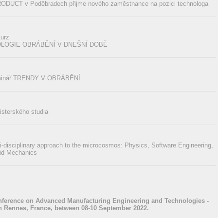
DUCT v Poděbradech přijme nového zaměstnance na pozici technologa
urz
LOGIE OBRÁBĚNÍ V DNEŠNÍ DOBĚ
eminář TRENDY V OBRÁBĚNÍ
isterského studia
-disciplinary approach to the microcosmos: Physics, Software Engineering,
lid Mechanics
onference on Advanced Manufacturing Engineering and Technologies -
 Rennes, France, between 08-10 September 2022.