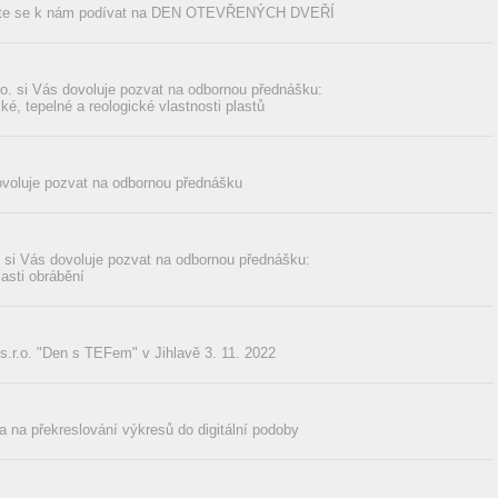
přijďte se k nám podívat na DEN OTEVŘENÝCH DVEŘÍ
r.o. si Vás dovoluje pozvat na odbornou přednášku:
é, tepelné a reologické vlastnosti plastů
ovoluje pozvat na odbornou přednášku
i Vás dovoluje pozvat na odbornou přednášku:
asti obrábění
.o. "Den s TEFem" v Jihlavě 3. 11. 2022
a na překreslování výkresů do digitální podoby