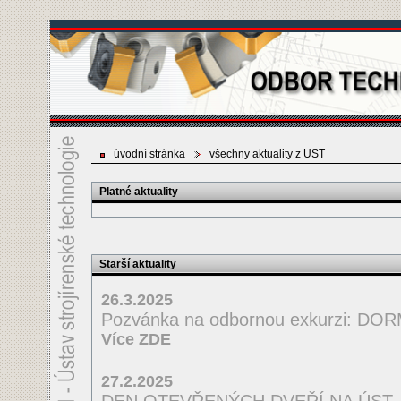
úvodní stránka
všechny aktuality z UST
Platné aktuality
Starší aktuality
26.3.2025
Pozvánka na odbornou exkurzi: D
Více ZDE
27.2.2025