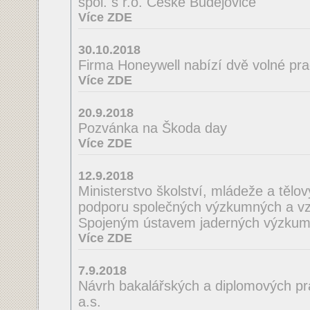
spol. s r.o. České Budějovice
Více ZDE
30.10.2018
Firma Honeywell nabízí dvě volné pra
Více ZDE
20.9.2018
Pozvánka na Škoda day
Více ZDE
12.9.2018
Ministerstvo školství, mládeže a tělo
podporu společných výzkumných a vzd
Spojeným ústavem jaderných výzkum
Více ZDE
7.9.2018
Návrh bakalářských a diplomových pra
a.s.