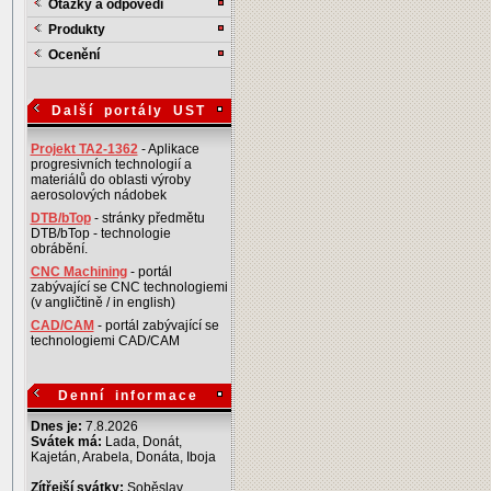
Otázky a odpovědi
Produkty
Ocenění
Další portály UST
Projekt TA2-1362
- Aplikace
progresivních technologií a
materiálů do oblasti výroby
aerosolových nádobek
DTB/bTop
- stránky předmětu
DTB/bTop - technologie
obrábění.
CNC Machining
- portál
zabývající se CNC technologiemi
(v angličtině / in english)
CAD/CAM
- portál zabývající se
technologiemi CAD/CAM
Denní informace
Dnes je:
7.8.2026
Svátek má:
Lada, Donát,
Kajetán, Arabela, Donáta, Iboja
Zítřejší svátky:
Soběslav,