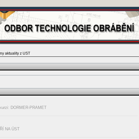
ny aktuality z UST
exkurzi: DORMER-PRAMET
Í NA ÚST