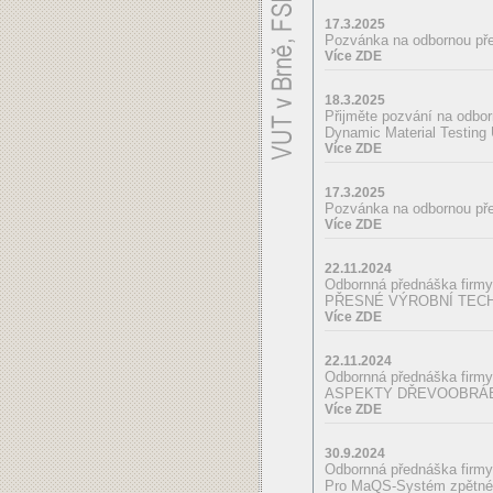
17.3.2025
Pozvánka na odbornou p
Více ZDE
18.3.2025
Přijměte pozvání na odbo
Dynamic Material Testing 
Více ZDE
17.3.2025
Pozvánka na odbornou p
Více ZDE
22.11.2024
Odbornná přednáška firmy 
PŘESNÉ VÝROBNÍ TEC
Více ZDE
22.11.2024
Odbornná přednáška fir
ASPEKTY DŘEVOOBRÁB
Více ZDE
30.9.2024
Odbornná přednáška fir
Pro MaQS-Systém zpětné s