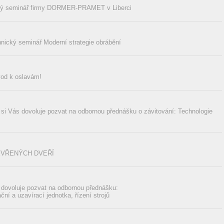
ký seminář firmy DORMER-PRAMET v Liberci
nický seminář Moderní strategie obrábění
od k oslavám!
Vás dovoluje pozvat na odbornou přednášku o závitování: Technologie
EVŘENÝCH DVEŘÍ
ovoluje pozvat na odbornou přednášku:
ační a uzavírací jednotka, řízení strojů