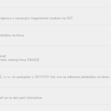
 zájemce o navazující magisterské studium na ÚST
ednášku na téma:
inář:
vrtání nástroji firmy EMUGE
 s.r.o. ve spolupráci s ÚST-OTO Vás zve na odbornou přednášku na téma:
aň se na den paní inženýrkou