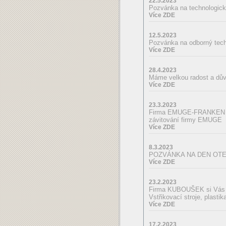
22.5.2023
Pozvánka na technologic
Více ZDE
12.5.2023
Pozvánka na odborný tech
Více ZDE
28.4.2023
Máme velkou radost a dův
Více ZDE
23.3.2023
Firma EMUGE-FRANKEN si 
závitování firmy EMUGE
Více ZDE
8.3.2023
POZVÁNKA NA DEN OT
Více ZDE
23.2.2023
Firma KUBOUŠEK si Vás d
Vstřikovací stroje, plastik
Více ZDE
17.2.2023