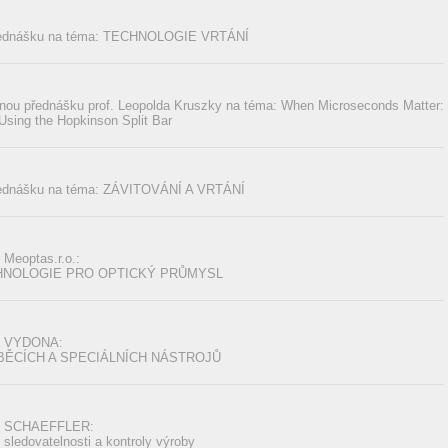
řednášku na téma: TECHNOLOGIE VRTÁNÍ
rnou přednášku prof. Leopolda Kruszky na téma: When Microseconds Matter:
Using the Hopkinson Split Bar
řednášku na téma: ZÁVITOVÁNÍ A VRTÁNÍ
Meoptas.r.o.:
HNOLOGIE PRO OPTICKÝ PRŮMYSL
my VYDONA:
ĚCÍCH A SPECIÁLNÍCH NÁSTROJŮ
my SCHAEFFLER:
ledovatelnosti a kontroly výroby