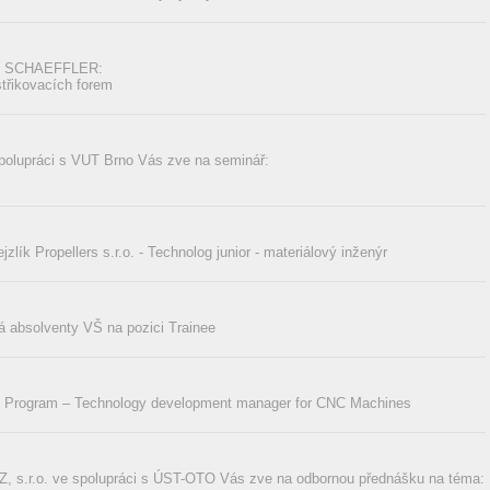
my SCHAEFFLER:
třikovacích forem
polupráci s VUT Brno Vás zve na seminář:
zlík Propellers s.r.o. - Technolog junior - materiálový inženýr
absolventy VŠ na pozici Trainee
 Program – Technology development manager for CNC Machines
 s.r.o. ve spolupráci s ÚST-OTO Vás zve na odbornou přednášku na téma: