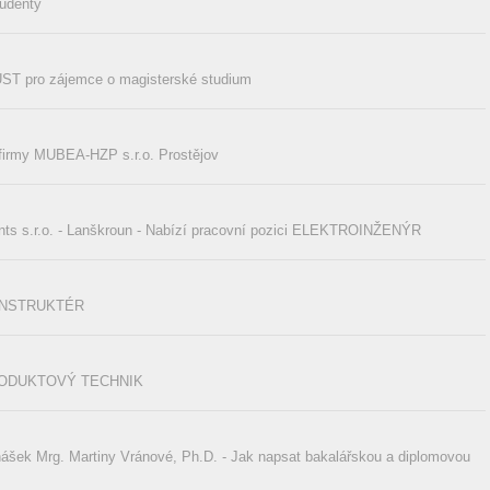
tudenty
ÚST pro zájemce o magisterské studium
firmy MUBEA-HZP s.r.o. Prostějov
s.r.o. - Lanškroun - Nabízí pracovní pozici ELEKTROINŽENÝR
ONSTRUKTÉR
RODUKTOVÝ TECHNIK
ášek Mrg. Martiny Vránové, Ph.D. - Jak napsat bakalářskou a diplomovou