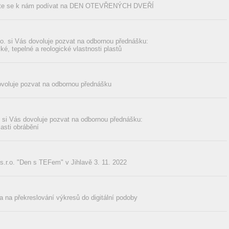
přijďte se k nám podívat na DEN OTEVŘENÝCH DVEŘÍ
r.o. si Vás dovoluje pozvat na odbornou přednášku:
é, tepelné a reologické vlastnosti plastů
ovoluje pozvat na odbornou přednášku
i Vás dovoluje pozvat na odbornou přednášku:
asti obrábění
.o. "Den s TEFem" v Jihlavě 3. 11. 2022
a na překreslování výkresů do digitální podoby