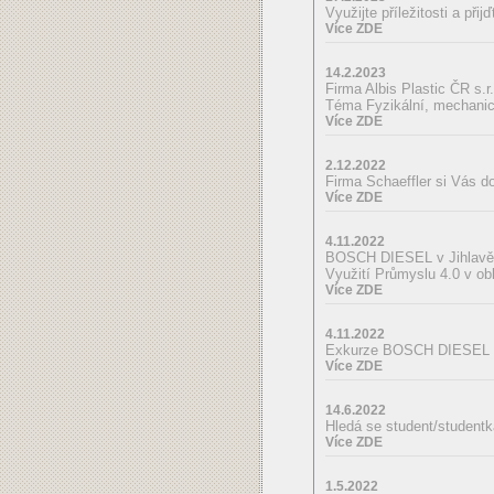
Využijte příležitosti a 
Více ZDE
14.2.2023
Firma Albis Plastic ČR s.
Téma Fyzikální, mechanick
Více ZDE
2.12.2022
Firma Schaeffler si Vás d
Více ZDE
4.11.2022
BOSCH DIESEL v Jihlavě s
Využití Průmyslu 4.0 v obl
Více ZDE
4.11.2022
Exkurze BOSCH DIESEL s.r
Více ZDE
14.6.2022
Hledá se student/studentk
Více ZDE
1.5.2022