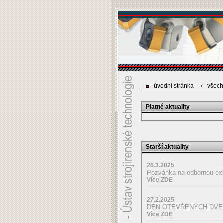
úvodní stránka
všech
Platné aktuality
Starší aktuality
26.3.2025
Pozvánka na odbornou 
Více ZDE
27.2.2025
DEN OTEVŘENÝCH DVEŘ
Více ZDE