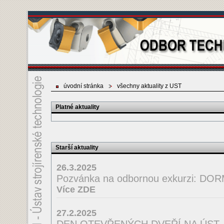
úvodní stránka
všechny aktuality z UST
Platné aktuality
Starší aktuality
26.3.2025
Pozvánka na odbornou exkurzi: D
Více ZDE
27.2.2025