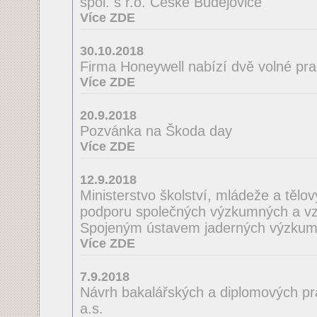
spol. s r.o. České Budějovice
Více ZDE
30.10.2018
Firma Honeywell nabízí dvě volné pra
Více ZDE
20.9.2018
Pozvánka na Škoda day
Více ZDE
12.9.2018
Ministerstvo školství, mládeže a tělo
podporu společných výzkumných a vzd
Spojeným ústavem jaderných výzkum
Více ZDE
7.9.2018
Návrh bakalářských a diplomových pra
a.s.