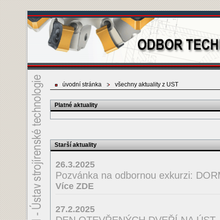
úvodní stránka
všechny aktuality z UST
Platné aktuality
Starší aktuality
26.3.2025
Pozvánka na odbornou exkurzi: D
Více ZDE
27.2.2025