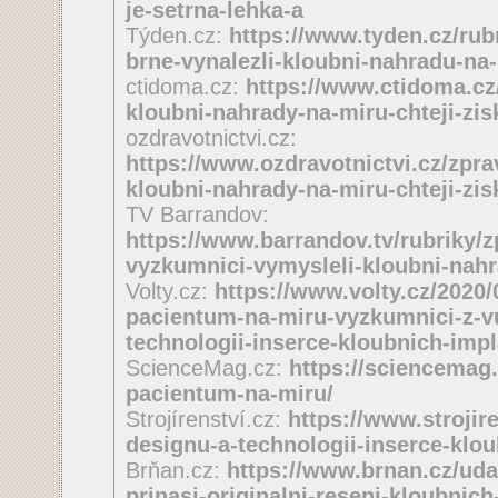
je-setrna-lehka-a
Týden.cz:
https://www.tyden.cz/rub
brne-vynalezli-kloubni-nahradu-na
ctidoma.cz:
https://www.ctidoma.cz/
kloubni-nahrady-na-miru-chteji-zis
ozdravotnictvi.cz:
https://www.ozdravotnictvi.cz/zpra
kloubni-nahrady-na-miru-chteji-zis
TV Barrandov:
https://www.barrandov.tv/rubriky/z
vyzkumnici-vymysleli-kloubni-nah
Volty.cz:
https://www.volty.cz/2020/
pacientum-na-miru-vyzkumnici-z-vu
technologii-inserce-kloubnich-impl
ScienceMag.cz:
https://sciencemag.
pacientum-na-miru/
Strojírenství.cz:
https://www.strojire
designu-a-technologii-inserce-klo
Brňan.cz:
https://www.brnan.cz/uda
prinasi-originalni-reseni-kloubnic