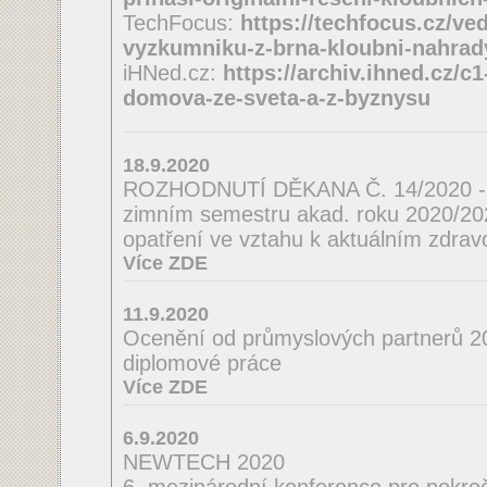
TechFocus:
https://techfocus.cz/ve
vyzkumniku-z-brna-kloubni-nahrad
iHNed.cz:
https://archiv.ihned.cz/c
domova-ze-sveta-a-z-byznysu
18.9.2020
ROZHODNUTÍ DĚKANA Č. 14/2020 - o
zimním semestru akad. roku 2020/2021
opatření ve vztahu k aktuálním zdrav
Více ZDE
11.9.2020
Ocenění od průmyslových partnerů 2
diplomové práce
Více ZDE
6.9.2020
NEWTECH 2020
6. mezinárodní konference pro pokroči