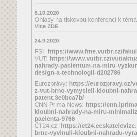
8.10.2020
Ohlasy na tiskovou konferenci k téma
Více ZDE
24.9.2020
FSI:
https://www.fme.vutbr.cz/fakul
VUT:
https://www.vutbr.cz/vut/aktua
nahrady-pacientum-na-miru-vyzkumn
design-a-technologii-d202786
Eurozprávy:
https://eurozpravy.cz/v
z-vut-brno-vymysleli-kloubni-nahra
patent.3e0bca7b/
CNN Prima News:
https://cnn.iprim
kloubni-nahrady-na-miru-minimaliz
pacienta-9766
ČT24.cz:
https://ct24.ceskatelevize
brne-vyvinuli-kloubni-nahradu-vy