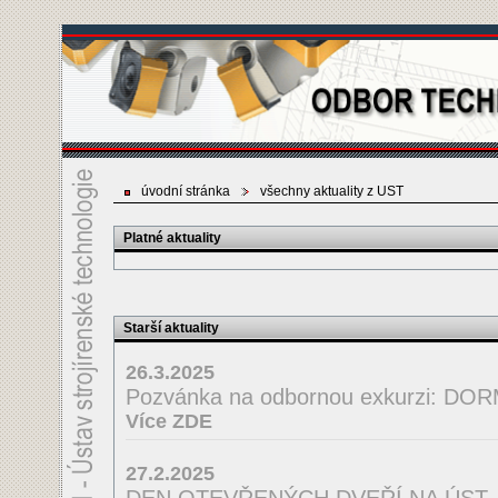
úvodní stránka
všechny aktuality z UST
Platné aktuality
Starší aktuality
26.3.2025
Pozvánka na odbornou exkurzi: D
Více ZDE
27.2.2025