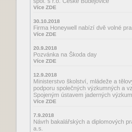
spol. s r.o. České Budějovice
Více ZDE
30.10.2018
Firma Honeywell nabízí dvě volné pra
Více ZDE
20.9.2018
Pozvánka na Škoda day
Více ZDE
12.9.2018
Ministerstvo školství, mládeže a tělo
podporu společných výzkumných a vzd
Spojeným ústavem jaderných výzkum
Více ZDE
7.9.2018
Návrh bakalářských a diplomových pra
a.s.