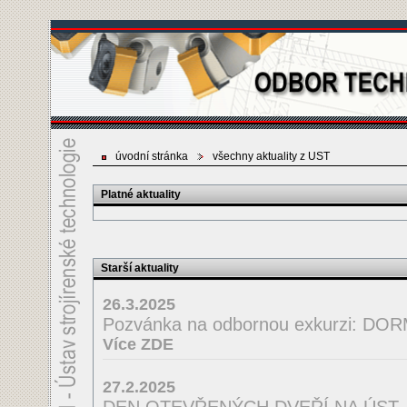
úvodní stránka
všechny aktuality z UST
Platné aktuality
Starší aktuality
26.3.2025
Pozvánka na odbornou exkurzi: D
Více ZDE
27.2.2025