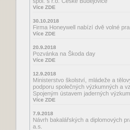
spol. s r.o. České Budějovice
Více ZDE
30.10.2018
Firma Honeywell nabízí dvě volné pra
Více ZDE
20.9.2018
Pozvánka na Škoda day
Více ZDE
12.9.2018
Ministerstvo školství, mládeže a tělo
podporu společných výzkumných a vzd
Spojeným ústavem jaderných výzkum
Více ZDE
7.9.2018
Návrh bakalářských a diplomových pra
a.s.