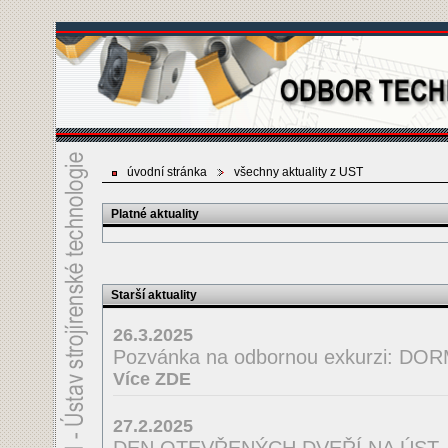
úvodní stránka
všechny aktuality z UST
Platné aktuality
Starší aktuality
26.3.2025
Pozvánka na odbornou exkurzi: D
Více ZDE
27.2.2025