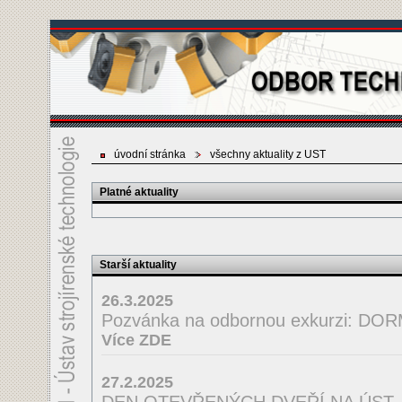
úvodní stránka
všechny aktuality z UST
Platné aktuality
Starší aktuality
26.3.2025
Pozvánka na odbornou exkurzi: D
Více ZDE
27.2.2025